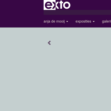
anja de mooij
exposities
galer