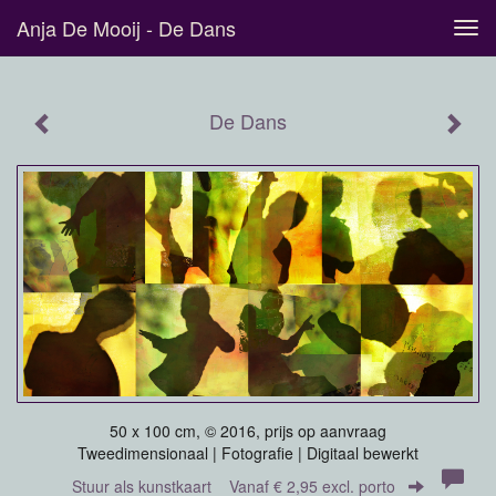
Anja De Mooij - De Dans
Tog
navi
De Dans
50 x 100 cm, © 2016, prijs op aanvraag
Tweedimensionaal | Fotografie | Digitaal bewerkt
Stuur als kunstkaart
Vanaf € 2,95 excl. porto